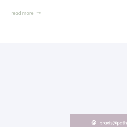
read more
praxis@path