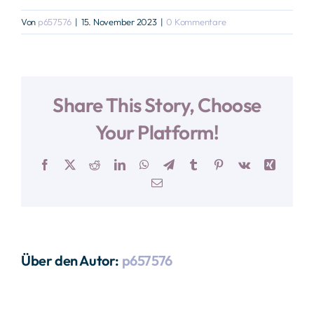
Von
p657576
|
15. November 2023
|
0 Kommentare
Labor
Kontakt
Share This Story, Choose
Your Platform!
Facebook
X
Reddit
LinkedIn
WhatsApp
Telegram
Tumblr
Pinterest
Vk
Xing
E-
Mail
Über den Autor:
p657576