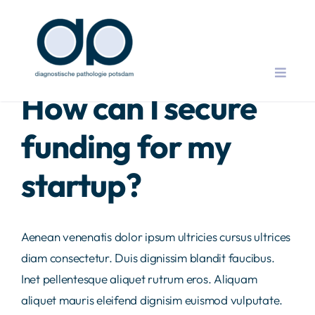
Zum
Inhalt
Zurück
Vor
springen
Toggle
How can I secure
Naviga
Home
funding for my
Leistungen
startup?
Service
Aenean venenatis dolor ipsum ultricies cursus ultrices
Team
diam consectetur. Duis dignissim blandit faucibus.
Inet pellentesque aliquet rutrum eros. Aliquam
Karriere
aliquet mauris eleifend dignisim euismod vulputate.